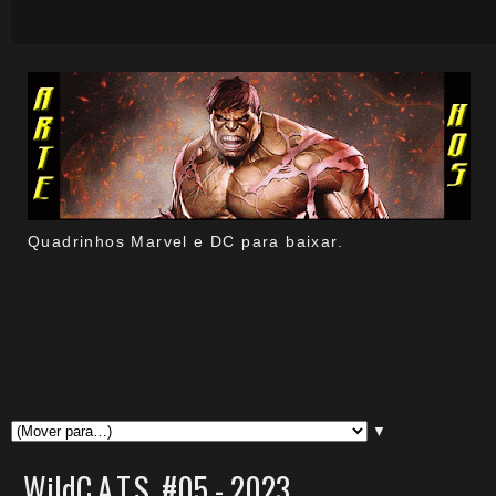
Quadrinhos Marvel e DC para baixar.
▼
WildC.A.T.S. #05 - 2023.