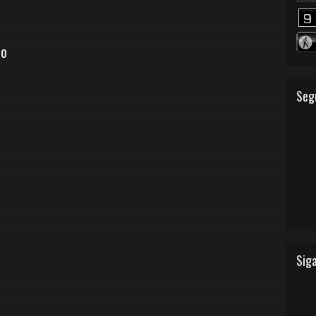
io
Seg
Siga