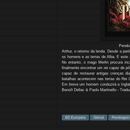
Pendra
Arthur, o retorno da lenda. Desde a pa
os homens e as terras de Alba. E este a
No entanto, o mago Merlin procura inc
finalmente encontrar um rei capaz de pô
capaz de restaurar antigas crenças d
batalhas acontecem nas terras do Rei 
Em breve um homem conduzirá a Inglater
Benoît Dellac & Paolo Martinello - Tradu
BD Européia
Glénat
Pendragon