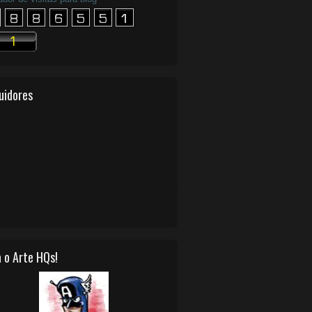
uidores
 o Arte HQs!