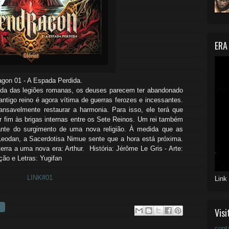
ERA
gon 01 - A Espada Perdida.
rtida das legiões romanas, os deuses parecem ter abandonado
ntigo reino é agora vítima de guerras ferozes e incessantes.
ansavelmente restaurar a harmonia. Para isso, ele terá que
r fim às brigas internas entre os Sete Reinos. Um rei também
iante do surgimento de uma nova religião. À medida que as
Leodan, a Sacerdotisa Nimue sente que a hora está próxima.
ra a uma nova era: Arthur. História: Jérôme Le Gris - Arte:
ção e Letras: Yugifan
LINK#01
Link
Visi
cont