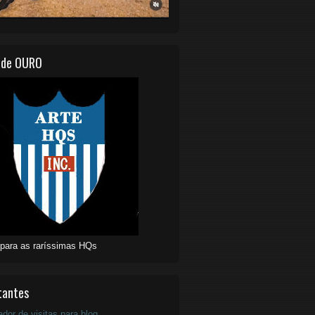
 de OURO
 para as raríssimas HQs
tantes
ador de visitas para blog