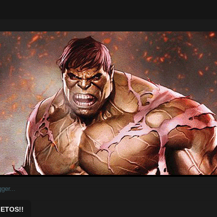
ar.
ETOS!!