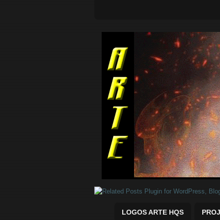
Quadrinhos Marvel e DC para baix
LOGOS ARTE HQS
PROJ