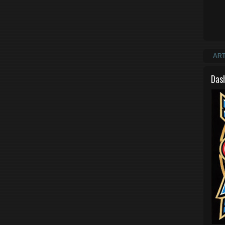
ART
Das