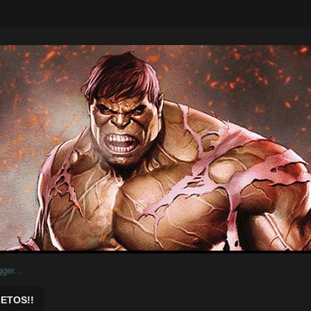
ar.
ETOS!!