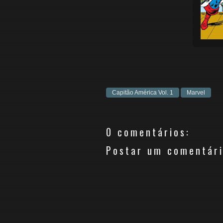
Capitão América Vol. 1
Marvel
0 comentários:
Postar um comentár