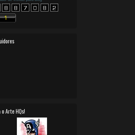
uidores
 o Arte HQs!