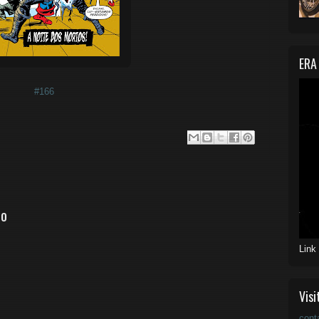
ERA
#166
io
Link
Visi
cont