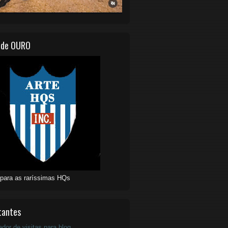
 de OURO
 para as raríssimas HQs
tantes
ador de visitas para blog