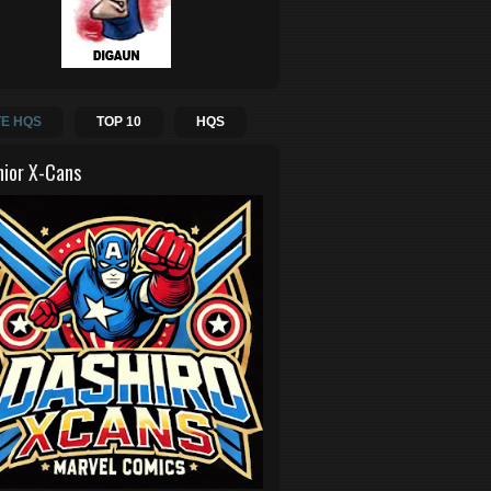
E HQS
TOP 10
HQS
hior X-Cans