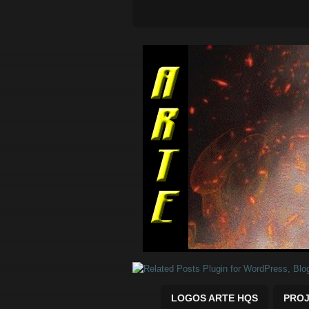
Quadrinhos Marvel e DC para baix
LOGOS ARTE HQS
PROJ