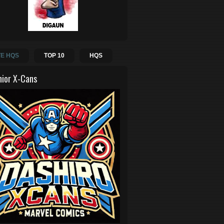
E HQS
TOP 10
HQS
hior X-Cans