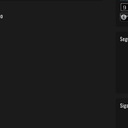
io
Seg
Siga