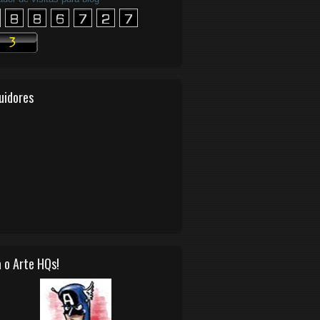
uidores
 o Arte HQs!