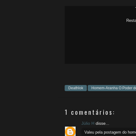
Resta
Deathlok
Homem-Aranha O Poder do
1 comentários:
Júlio H
disse...
Valeu pela postagem do hom