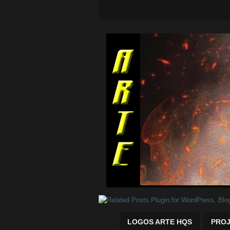
Quadrinhos Marvel e DC para baix
LOGOS ARTE HQS
PROJ