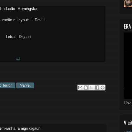
Tradução: Morningstar
uração e Layout: L. Davi L.
ERA
Letras: Digaun
#4
 Terror
Marvel
Link
Visi
em-ranha, amigo digaun!
cont