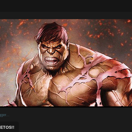
ar.
ETOS!!