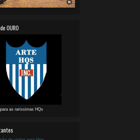
 de OURO
 para as raríssimas HQs
tantes
ador de visitas para blog