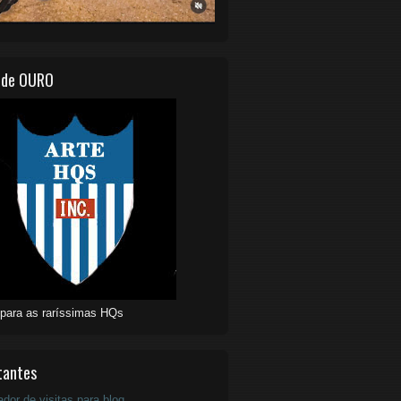
 de OURO
 para as raríssimas HQs
tantes
ador de visitas para blog