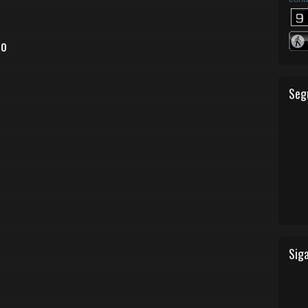
io
Seg
Siga