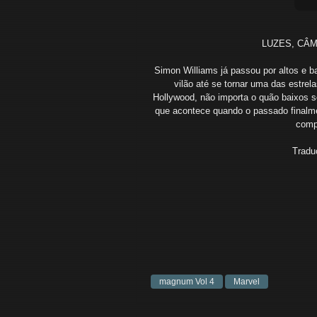
LUZES, CÂM
Simon Williams já passou por altos e ba
vilão até se tornar uma das estre
Hollywood, não importa o quão baixos 
que acontece quando o passado finalme
comp
Tradu
magnum Vol 4
Marvel