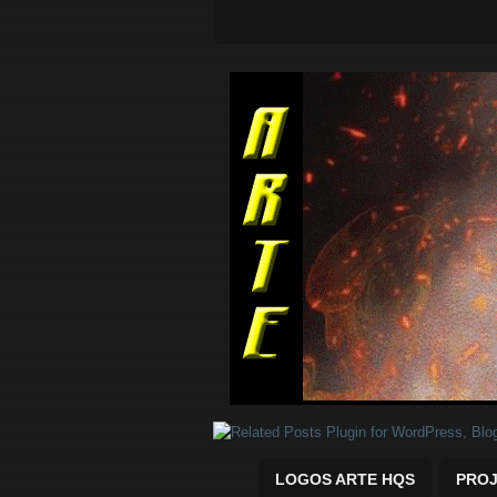
Quadrinhos Marvel e DC para baix
LOGOS ARTE HQS
PROJ