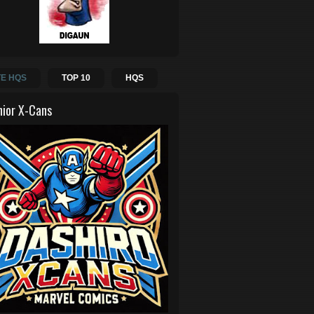
E HQS
TOP 10
HQS
hior X-Cans