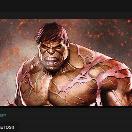
ar.
ETOS!!