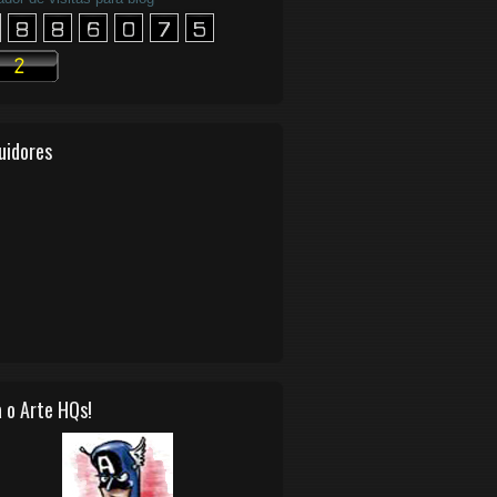
uidores
 o Arte HQs!