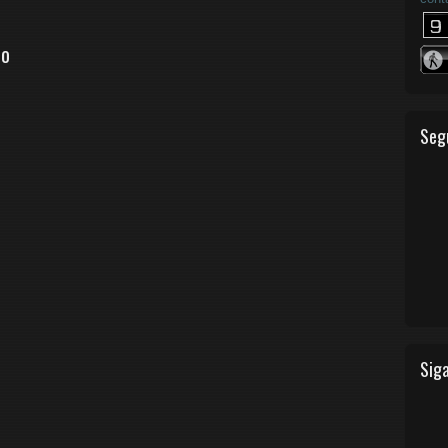
io
Seg
Siga