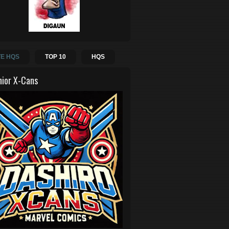
E HQS
TOP 10
HQS
hior X-Cans