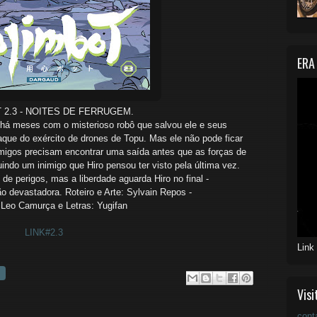
ERA
 2.3 - NOITES DE FERRUGEM.
há meses com o misterioso robô que salvou ele e seus
aque do exército de drones de Topu. Mas ele não pode ficar
migos precisam encontrar uma saída antes que as forças de
indo um inimigo que Hiro pensou ter visto pela última vez.
 de perigos, mas a liberdade aguarda Hiro no final -
 devastadora. Roteiro e Arte: Sylvain Repos -
 Leo Camurça e Letras: Yugifan
LINK#2.3
Link
Visi
cont