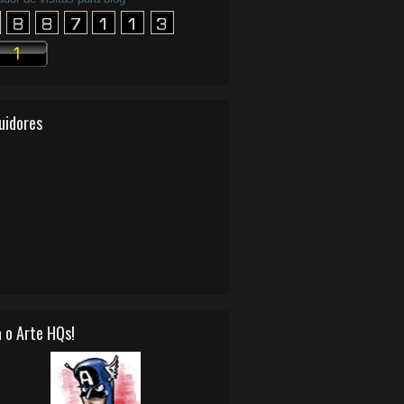
uidores
 o Arte HQs!