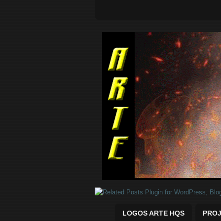
Quadrinhos Marvel e DC para baix
LOGOS ARTE HQS
PROJ