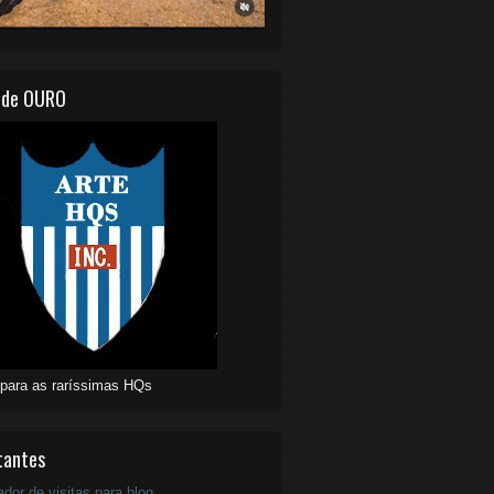
 de OURO
 para as raríssimas HQs
tantes
ador de visitas para blog