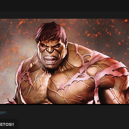
ar.
ETOS!!