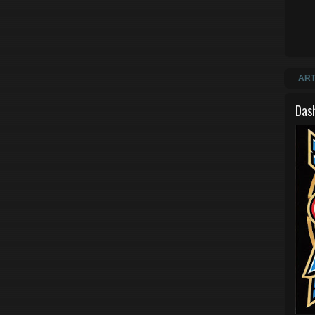
ART
Das