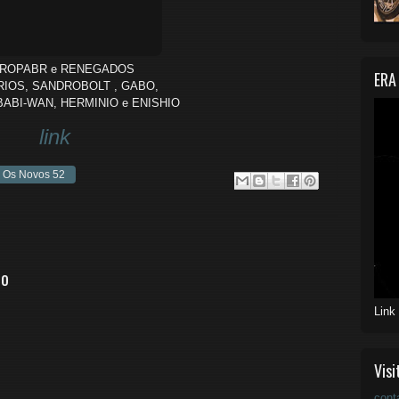
TROPABR e RENEGADOS
ERA
RIOS, SANDROBOLT , GABO,
BABI-WAN, HERMINIO e ENISHIO
link
Os Novos 52
io
Link
Visi
cont