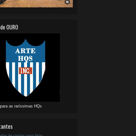
 de OURO
 para as raríssimas HQs
tantes
ador de visitas para blog