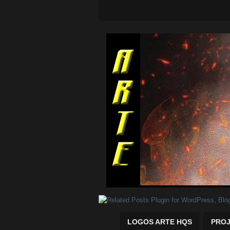
Quadrinhos Marvel e DC para baix
LOGOS ARTE HQS
PROJ