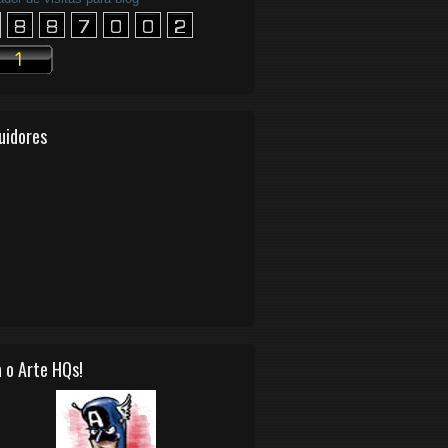
uidores
 o Arte HQs!