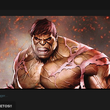
ar.
ETOS!!