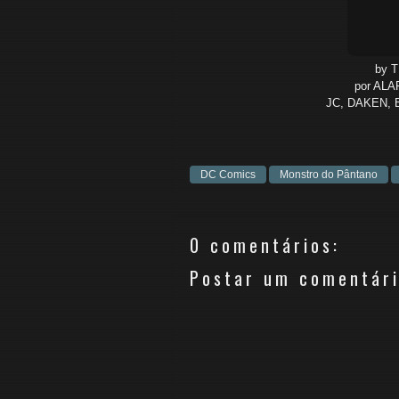
by 
por ALA
JC, DAKEN, 
DC Comics
Monstro do Pântano
0 comentários:
Postar um comentár