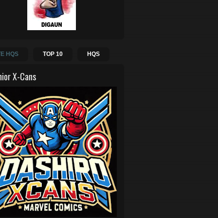
E HQS
TOP 10
HQS
hior X-Cans