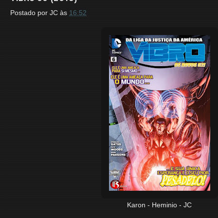
Postado por
JC
às
16:52
Karon - Heminio - JC