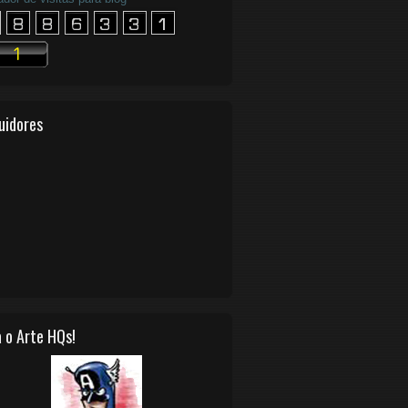
uidores
 o Arte HQs!