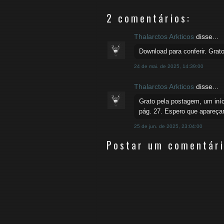
2 comentários:
Thalarctos Arkticos
disse...
Download para conferir. Grato
24 de mai. de 2025, 14:39:00
Thalarctos Arkticos
disse...
Grato pela postagem, um iníc
pág. 27. Espero que apareçam
25 de jun. de 2025, 23:04:00
Postar um comentár