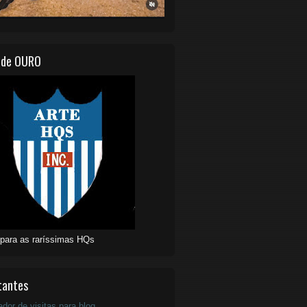
 de OURO
 para as raríssimas HQs
tantes
ador de visitas para blog