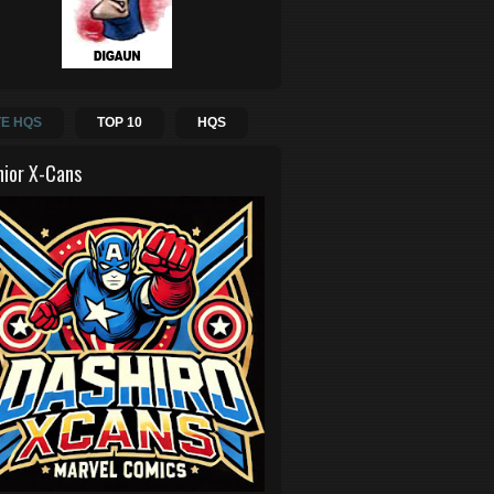
E HQS
TOP 10
HQS
hior X-Cans