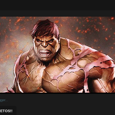
ar.
ETOS!!