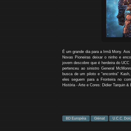
U.C.C. Dolores 
É um grande dia para a Irmã Mony. Aos 
Novas Pioneiras deixar o ninho e enco
jovem descobre que é herdeira do UCC D
pertenceu ao sinistro General McMonr
busca de um piloto e "encontra" Kash,
eles seguem para a Fronteira no co
História - Arte e Cores: Didier Tarquin &
BD Européia
Glénat
U.C.C. Dol