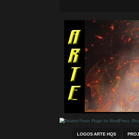
Quadrinhos Marvel e DC para baix
LOGOS ARTE HQS
PROJ