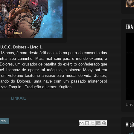
ERA
- Livro 1.
18 anos, é hora desta órfã acolhida na porta do convento das
ntrar seu caminho. Mas, mal saiu para o mundo exterior, a
olores, um cruzador de batalha do exército confederado que
oe! Incapaz de operar tal máquina, a sincera Mony sai em
 um veterano taciturno ansioso para mudar de vida. Juntos,
mando do Dolores, uma nave com um passado misterioso!
 Lyse Tarquin - Tradução e Letras: Yugifan.
LINK#01
Link
ores
Visi
cont