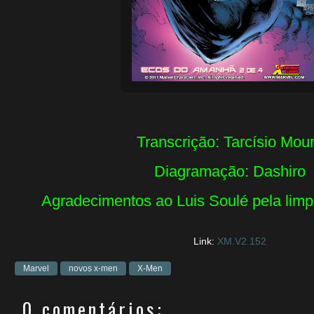
Transcrição: Tarcísio Mou
Diagramação: Dashiro
Agradecimentos ao Luis Soulé pela lim
Link:
XM.V2.152
Marvel
novos x-men
X-Men
0 comentários: