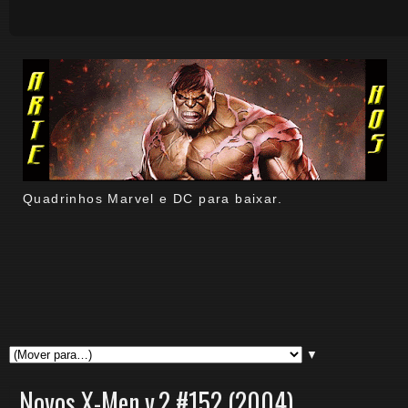
Quadrinhos Marvel e DC para baixar.
▼
Novos X-Men v.2 #152 (2004)