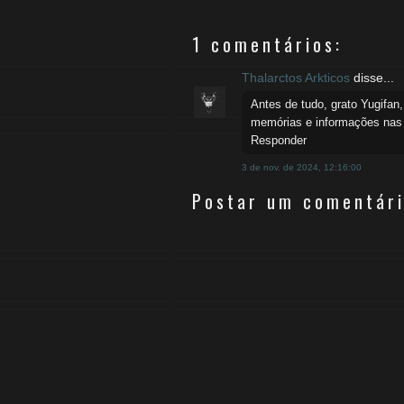
1 comentários:
Thalarctos Arkticos
disse...
Antes de tudo, grato Yugifan
memórias e informações nas 
Responder
3 de nov. de 2024, 12:16:00
Postar um comentár