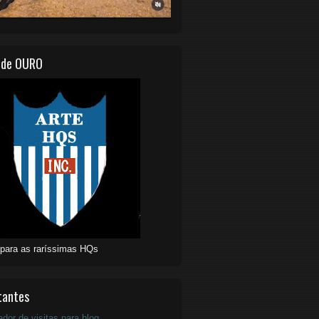
 de OURO
 para as raríssimas HQs
tantes
ador de visitas para blog