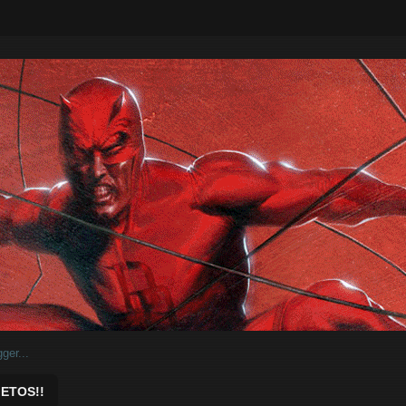
ar.
ETOS!!