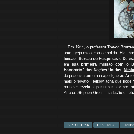
Em 1944, o professor
Trevor Brutte
uma igreja escocesa demolida. Ele cha
fundado
Bureau de Pesquisas e Defe
em
sua primeira missão com o B.
Honorário”
das
Nações Unidas.
Nesta
de pesquisa em uma expedição ao Ártico
mais o novato, Hellboy acha que pode r
na neve revela algo muito maior por tr
Arte de Stephen Green. Tradução e Letra
B.P.D.P. 1954
Dark Horse
Hellb