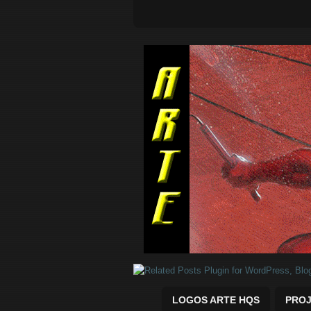
Quadrinhos Marvel e DC para baix
LOGOS ARTE HQS
PROJ