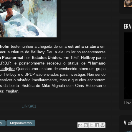
ERA
nholm
testemunhou a chegada de uma
estranha criatura
em
mou a criatura de
Hellboy.
Deu a ele um lar no recentemente
sa Paranormal
nos
Estados Unidos.
Em 1952,
Hellboy
partiu
P.D.P.
e posteriormente recebeu o status de
“Humano
 edição:
Quando uma criatura desconhecida ataca um grupo
, Hellboy e o BPDP são enviados para investigar. Não sendo
esolver o mistério imediatamente, mas o que eles encontram
ás da besta. História de Mike Mignola com Chris Roberson e
s: Yugifan.
Link
LINK#01
Visi
oy
Mignolaverso
cont