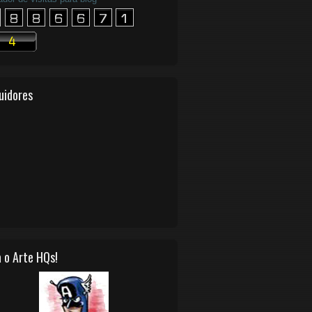
uidores
 o Arte HQs!