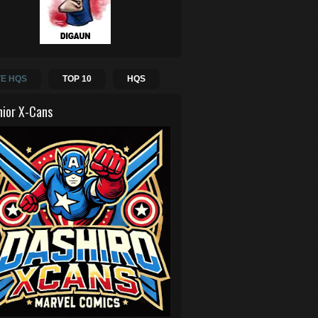
E HQS
TOP 10
HQS
hior X-Cans