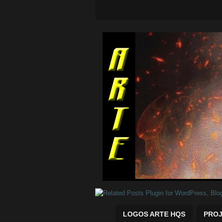
Quadrinhos Marvel e DC para baix
LOGOS ARTE HQS
PROJ