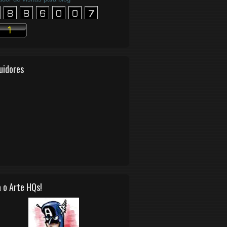
uidores
 o Arte HQs!