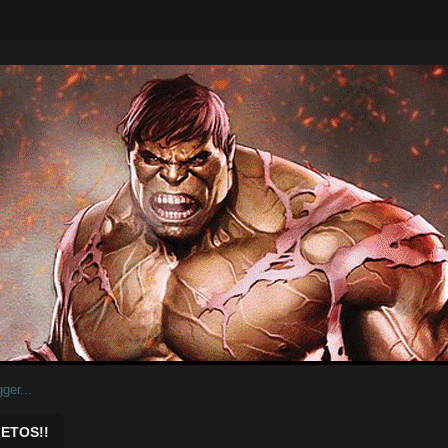
ar.
ETOS!!