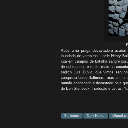
Baltimore - O Inq
Após uma praga devastadora acabar 
inundada de vampiros. Lorde Henry Ba
luta em campos de batalha sangrentos, 
de submarinos e muito mais na caçada 
sádico Juiz Duvic, que vimos servin
conquista Lorde Baltimore, mas primeir
mundo condenado e devastado pela guer
de Ben Stenbeck. Tradução e Letras: Yu
Baltimore
Dark Horse
Mignolav