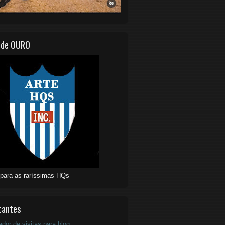
 de OURO
 para as raríssimas HQs
tantes
ador de visitas para blog