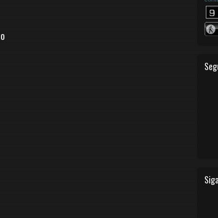
io
Seg
Siga