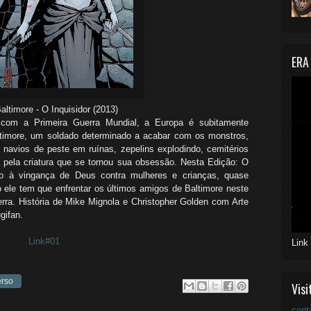
ERA
uisidor (2013)
com a Primeira Guerra Mundial, a Europa é subitamente
ltimore, um soldado determinado a acabar com os monstros,
navios de peste em ruínas, zepelins explodindo, cemitérios
pela criatura que se tornou sua obsessão. Nesta Edição: O
do à vingança de Deus contra mulheres e crianças, quase
o ele tem que enfrentar os últimos amigos de Baltimore neste
ra. História de Mike Mignola e Christopher Golden com Arte
gifan.
Link#01
Link
erso
Visi
cont