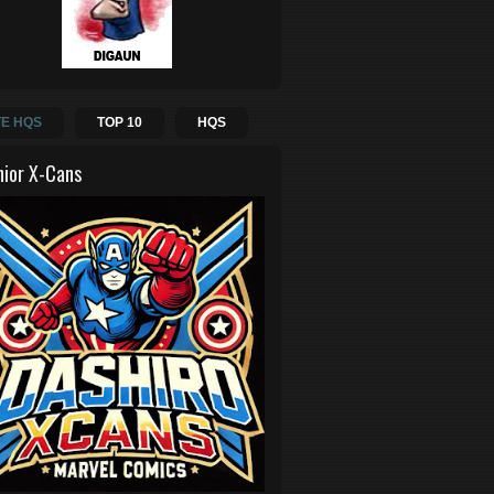
E HQS
TOP 10
HQS
hior X-Cans