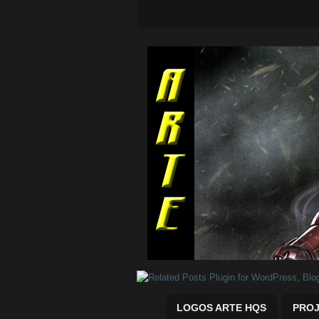
Quadrinhos Marvel e DC para baix
LOGOS ARTE HQS
PROJ