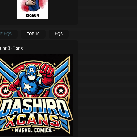
E HQS
TOP 10
HQS
hior X-Cans