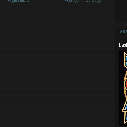
Página inicial
Postagem mais antiga
ART
Das