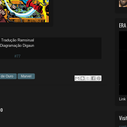
ERA
Tradução Ramsirual
Diagramação Digaun
#77
 de Ouro
Marvel
Link
io
Visi
cont