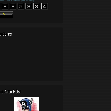
uidores
 o Arte HQs!