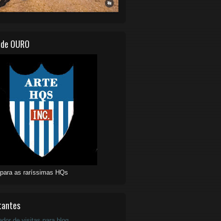
 de OURO
 para as raríssimas HQs
tantes
ador de visitas para blog