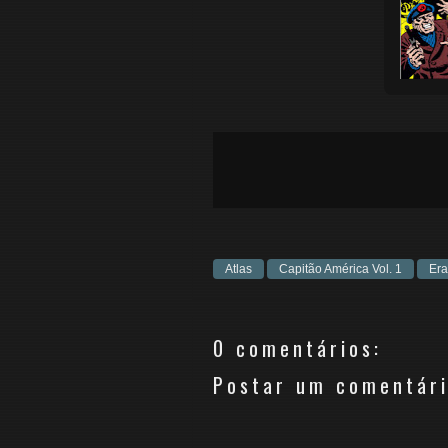
Atlas
Capitão América Vol. 1
Era
0 comentários:
Postar um comentár