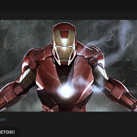
ar.
ETOS!!