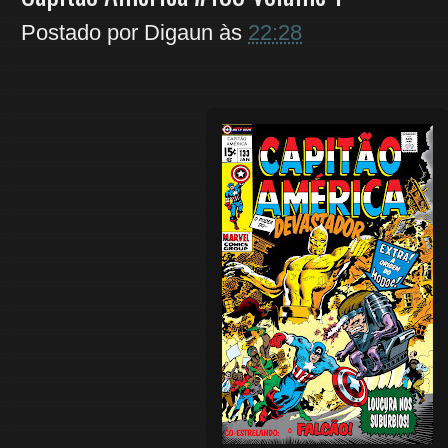
Postado por
Digaun
às
22:28