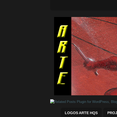
Quadrinhos Marvel e DC para baix
LOGOS ARTE HQS
PROJ