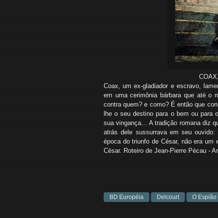
COAX,
Coax, um ex-gladiador e escravo, lamen
em uma cerimônia bárbara que até o m
contra quem? e como? É então que conhe
lhe o seu destino para o bem ou para o
sua vingança... A tradição romana diz q
atrás dele sussurrava em seu ouvido:
época do triunfo de César, não era um 
César. Roteiro de Jean-Pierre Pécau - A
BD Européia
Delcourt
O Espião