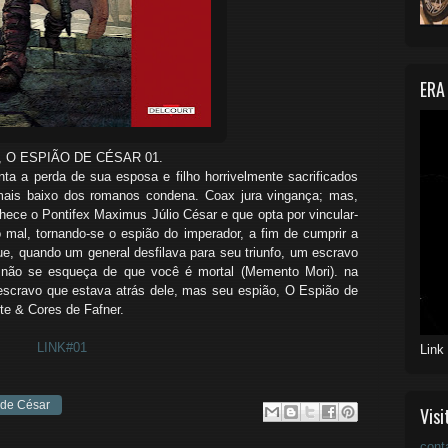
ERA
 O ESPIÃO DE CÉSAR 01.
ta a perda de sua esposa e filho horrivelmente sacrificados
ais baixo dos romanos condena. Coax jura vingança; mas,
ce o Pontifex Maximus Júlio César e que opta por vincular-
 mal, tornando-se o espião do imperador, a fim de cumprir a
ue, quando um general desfilava para seu triunfo, um escravo
 não se esqueça de que você é mortal (Memento Mori). na
escravo que estava atrás dele, mas seu espião, O Espião de
rte & Cores de Fafner.
LINK#01
Link
 de César
Visi
cont