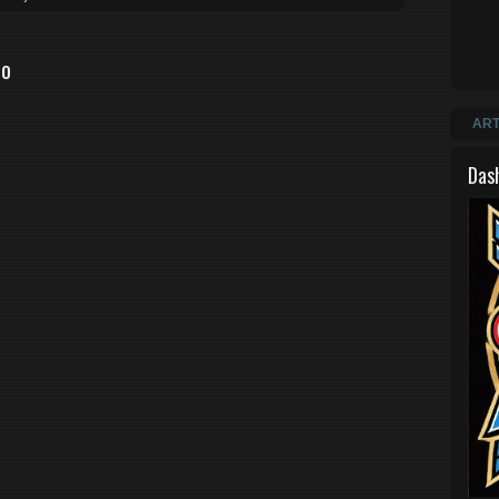
io
ART
Das