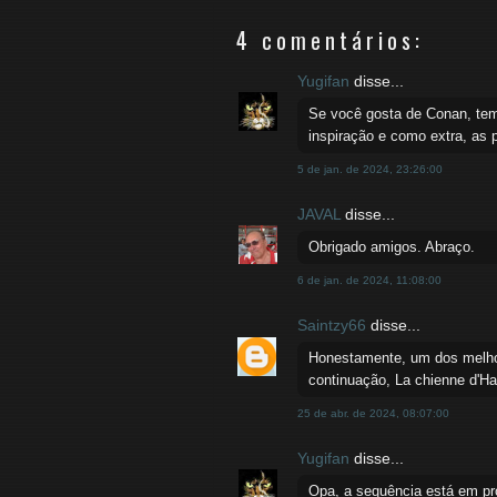
4 comentários:
Yugifan
disse...
Se você gosta de Conan, tem 
inspiração e como extra, as 
5 de jan. de 2024, 23:26:00
JAVAL
disse...
Obrigado amigos. Abraço.
6 de jan. de 2024, 11:08:00
Saintzy66
disse...
Honestamente, um dos melhore
continuação, La chienne d'H
25 de abr. de 2024, 08:07:00
Yugifan
disse...
Opa, a sequência está em pr