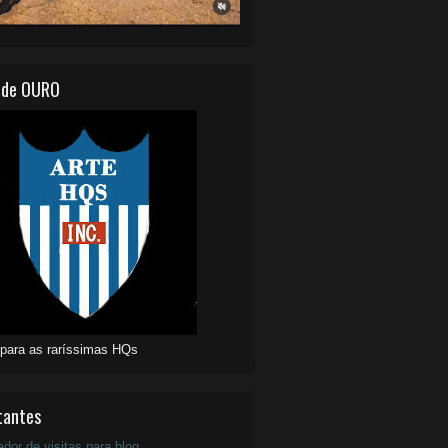
 de OURO
 para as raríssimas HQs
tantes
ador de visitas para blog