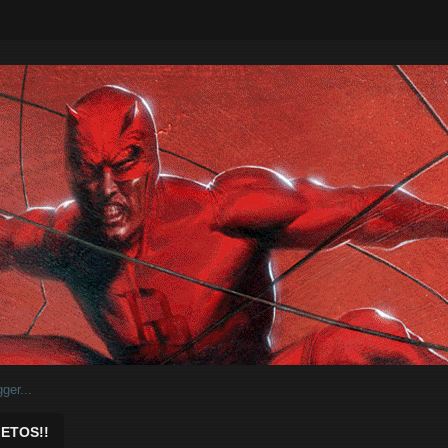
ar.
ETOS!!