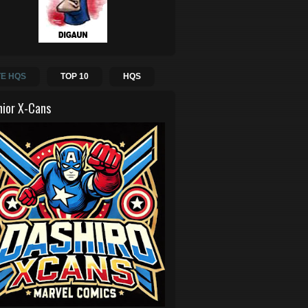
E HQS
TOP 10
HQS
hior X-Cans