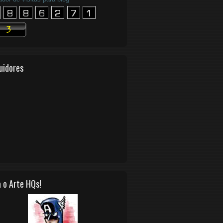
uidores
 o Arte HQs!