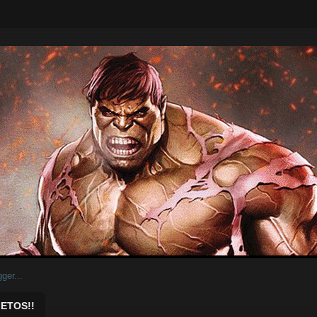
ar.
ETOS!!