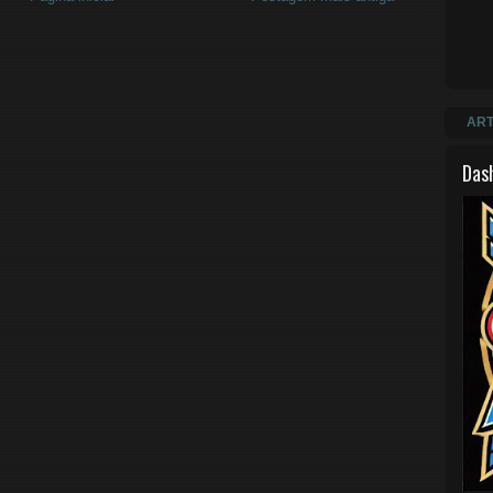
ART
Das