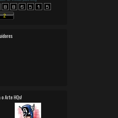
uidores
 o Arte HQs!