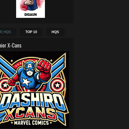
E HQS
TOP 10
HQS
hior X-Cans