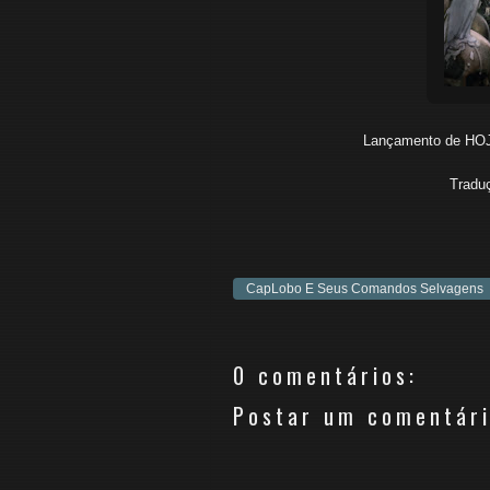
Lançamento de HO
Tradu
CapLobo E Seus Comandos Selvagens
0 comentários:
Postar um comentár