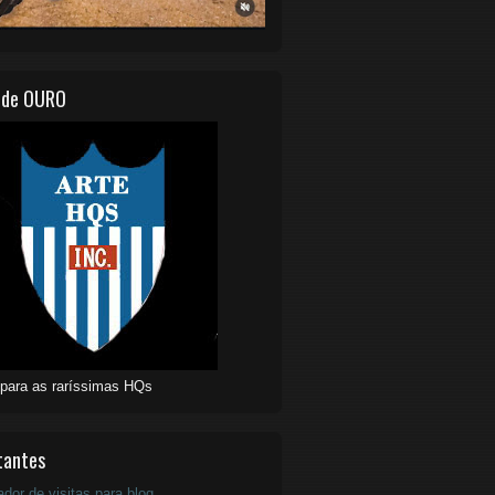
 de OURO
 para as raríssimas HQs
tantes
ador de visitas para blog