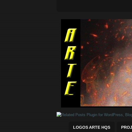
Quadrinhos Marvel e DC para baix
LOGOS ARTE HQS
PROJ