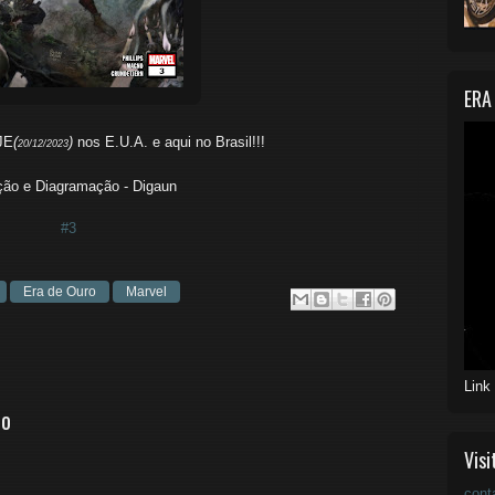
ERA
JE
(
)
nos E.U.A. e aqui no Brasil!!!
20/12/2023
ção e Diagramação - Digaun
#3
Era de Ouro
Marvel
Link
io
Visi
cont