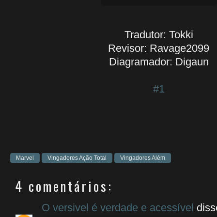
Tradutor: Tokki
Revisor: Ravage2099
Diagramador: Digaun
#1
Marvel
Vingadores Ação Total
Vingadores Além
4 comentários:
O versivel é verdade e acessível
disse