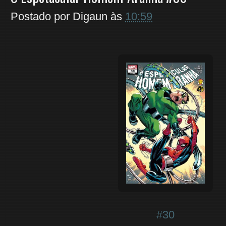
Postado por
Digaun
às
10:59
#30