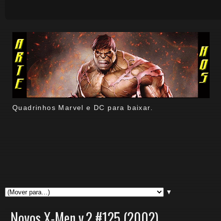
Quadrinhos Marvel e DC para baixar.
▼
Novos X-Men v.2 #125 (2002)