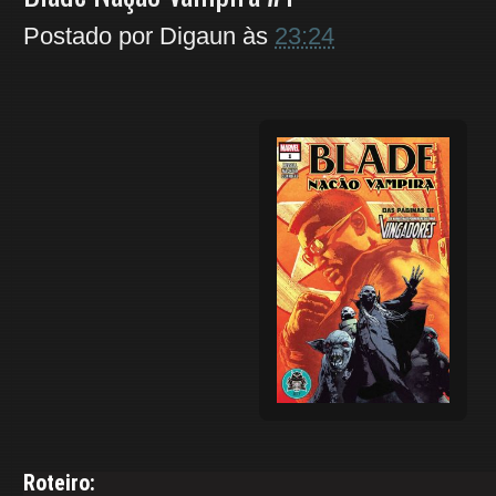
Postado por
Digaun
às
23:24
Roteiro: