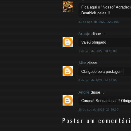
Fica aqui o "Nosso" Agradec
Deathlok neles!!!
31 de ago. de 2022, 22:21:00
Araujo
disse...
Valeu obrigado
1 de set. de 2022, 10:45:00
Alim
disse...
Obrigado pela postagem!
3 de set. de 2022, 14:31:00
André
disse...
Caraca! Sensacional!!! Obrig
28 de set. de 2022, 20:49:00
Postar um comentár