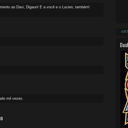
imento ao Davi, Digaun! E a você e o Lucien, também!
ART
Das
ado mil vezes.
io