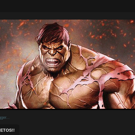
ar.
ETOS!!