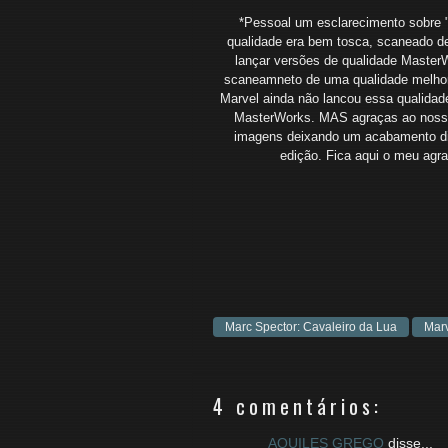
*Pessoal um esclarecimento sobre 
qualidade era bem tosca, scaneado d
lançar versões de qualidade MasterWo
scaneamneto de uma qualidade melhor.
Marvel ainda não lancou essa qualid
MasterWorks. MAS agraças ao nosso
imagens deixando um acabamento di
edição. Fica aqui o meu agra
Marc Spector: Cavaleiro da Lua
Mar
4 comentários:
AQUILES GREGO
disse...