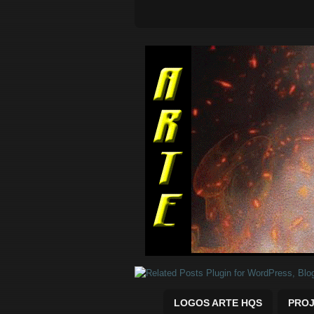
Quadrinhos Marvel e DC para baix
LOGOS ARTE HQS
PROJ