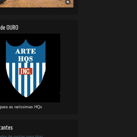
 de OURO
 para as raríssimas HQs
tantes
ador de visitas para blog