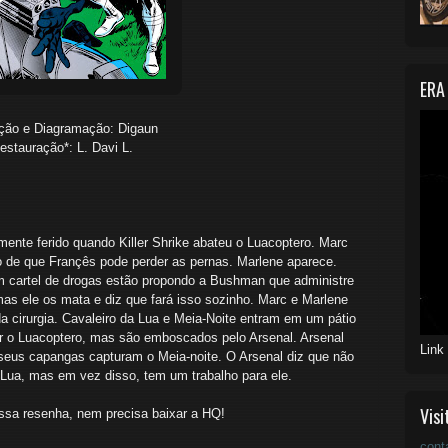
ERA
ção e Diagramação: Digaun
estauração*: L. Davi L.
mente ferido quando Killer Shrike abateu o Luacoptero. Marc
o de que Françês pode perder as pernas. Marlene aparece.
m cartel de drogas estão propondo a Bushman que administre
as ele os mata e diz que fará isso sozinho. Marc e Marlene
 cirurgia. Cavaleiro da Lua e Meia-Noite entram em um pátio
 o Luacoptero, mas são emboscados pelo Arsenal. Arsenal
Link
 seus capangas capturam o Meia-noite. O Arsenal diz que não
 Lua, mas em vez disso, tem um trabalho para ele.
Visi
essa resenha, nem precisa baixar a HQ!
cont