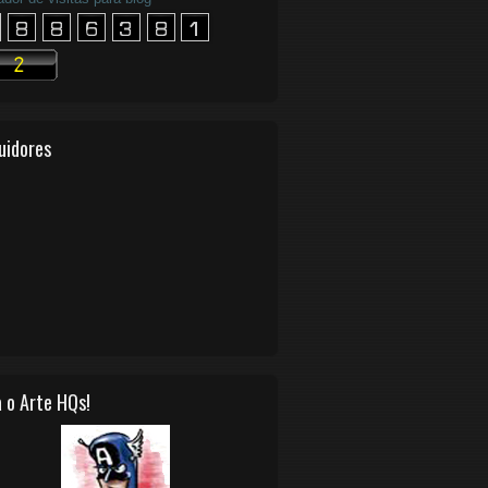
uidores
 o Arte HQs!