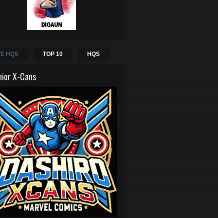
E HQS
TOP 10
HQS
hior X-Cans