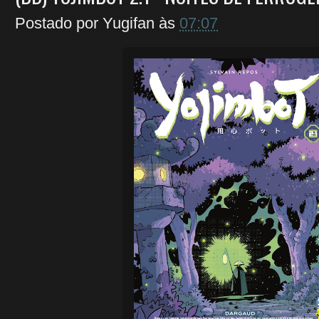
Postado por
Yugifan
às
07:07