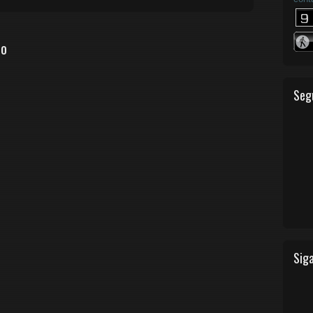
io
Seg
Siga