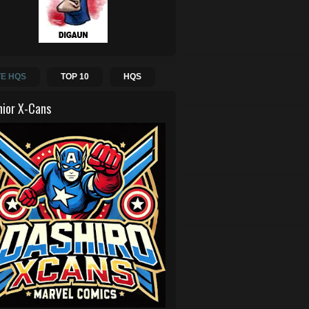
E HQS
TOP 10
HQS
hior X-Cans