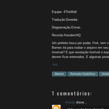
Equipe: 4TheWall
Tradução:Dunedai.
Diagramação:Ermac.
Revisão:KerubimHQ.
Um prefeito louco por poder, Fisk, tem 
Barnes irá para roubar o arquivo em se
Invernal? E que revelação horrível o es
devem ficar enterrados. E algumas porta
link
Marvel
Reinado Diabólico
Solda
1 comentários:
Araujo
disse...