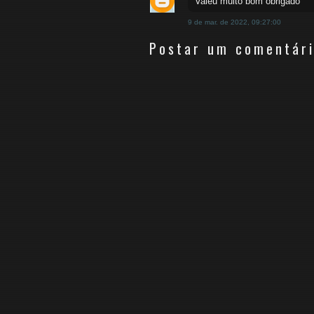
Valeu muito bom obrigado
9 de mar. de 2022, 09:27:00
Postar um comentár