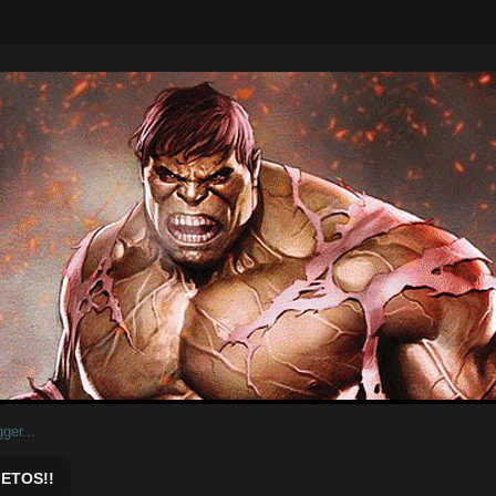
ar.
ETOS!!