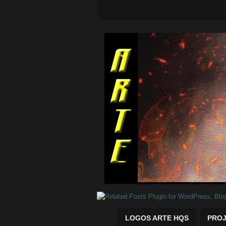
Quadrinhos Marvel e DC para baix
LOGOS ARTE HQS
PROJ