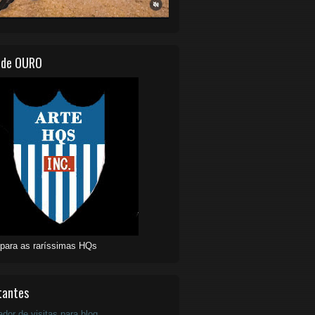
 de OURO
 para as raríssimas HQs
tantes
ador de visitas para blog