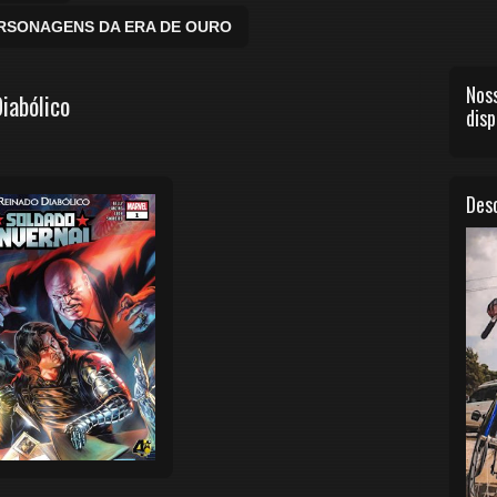
ERSONAGENS DA ERA DE OURO
Noss
iabólico
disp
Desc