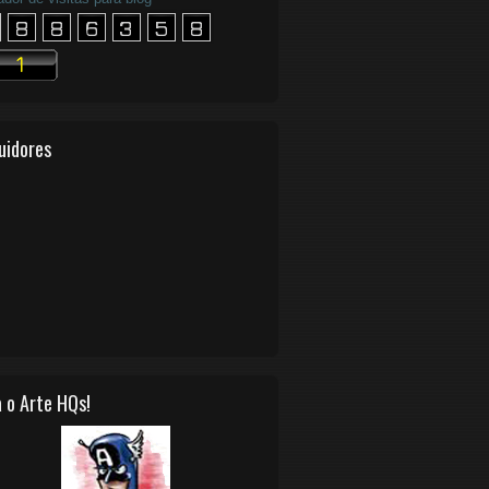
uidores
 o Arte HQs!