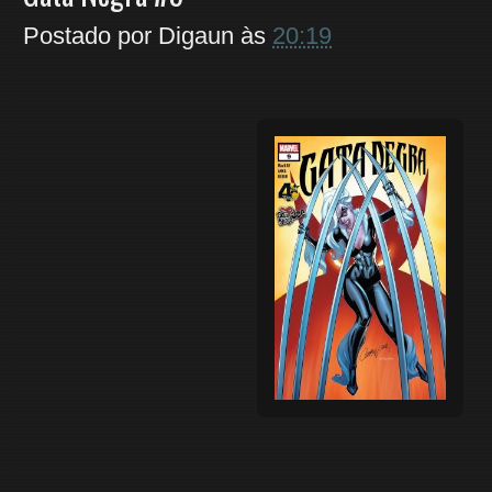
Postado por
Digaun
às
20:19