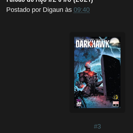
Postado por
Digaun
às
09:40
#3