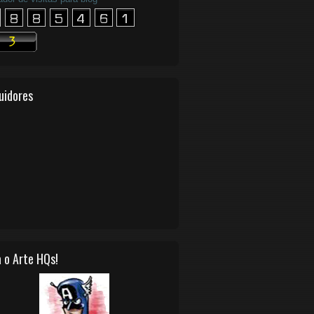
uidores
 o Arte HQs!