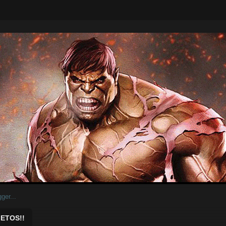
ar.
ETOS!!