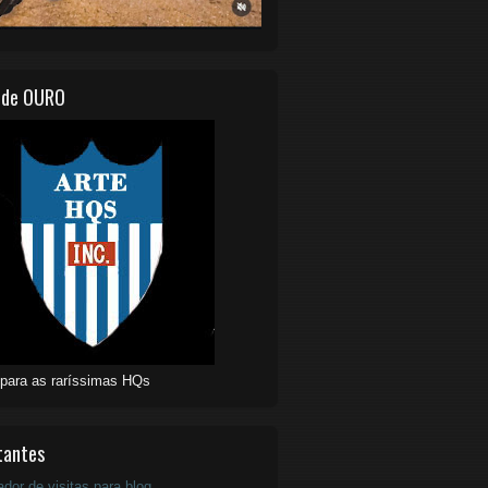
 de OURO
 para as raríssimas HQs
tantes
ador de visitas para blog