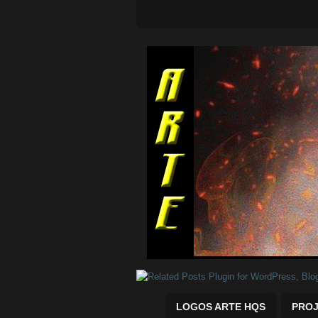
Quadrinhos Marvel e DC para baix
LOGOS ARTE HQS
PROJ