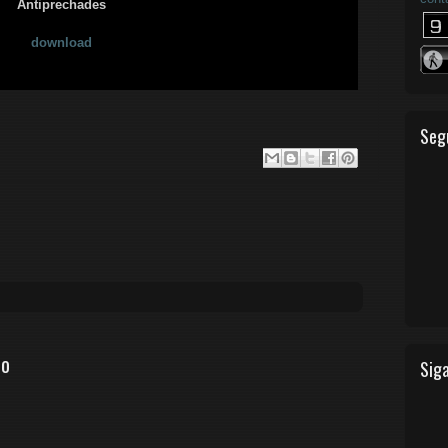
Antiprechades
download
Seg
io
Siga