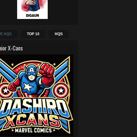
E HQS
TOP 10
HQS
hior X-Cans