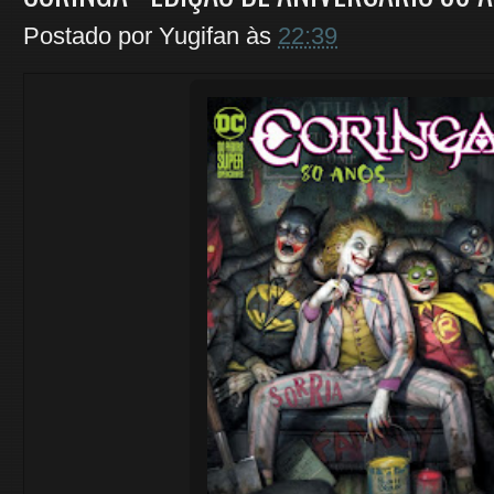
Postado por
Yugifan
às
22:39