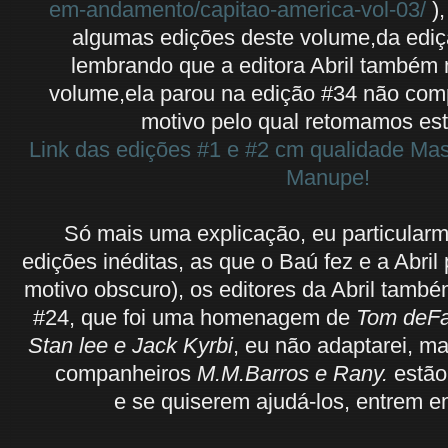
em-andamento/capitao-america-vol-03/
),
algumas edições deste volume,da ediç
lembrando que a editora Abril também 
volume,ela parou na edição #34 não com
motivo pelo qual retomamos est
Link das edições #1 e #2 cm qualidade Mas
Manupe!
Só mais uma explicação, eu particularme
edições inéditas, as que o Baú fez e a Abril
motivo obscuro), os editores da Abril tamb
#24, que foi uma homenagem de
Tom deFa
Stan lee e Jack Kyrbi
, eu não adaptarei, m
companheiros
M.M.Barros e Rany.
estão
e se quiserem ajudá-los, entrem e