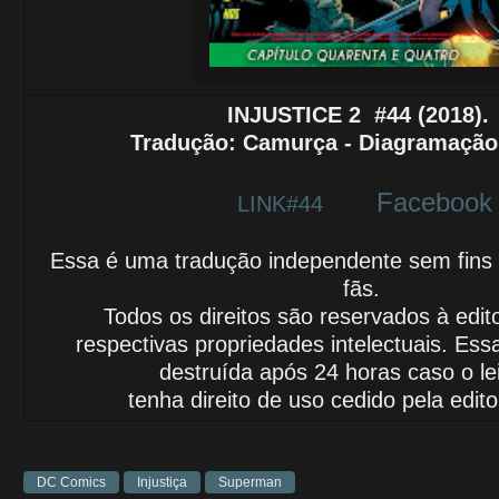
INJUSTICE 2
#44 (2018)
Tradução
: Camurça - Diagramação:
Facebook
LINK#44
Essa é uma tradução independente sem fins lu
fãs.
Todos os direitos são reservados à edit
respectivas propriedades intelectuais.
Essa
destruída após 24 horas caso o le
tenha
direito de uso cedido
pela edito
DC Comics
Injustiça
Superman