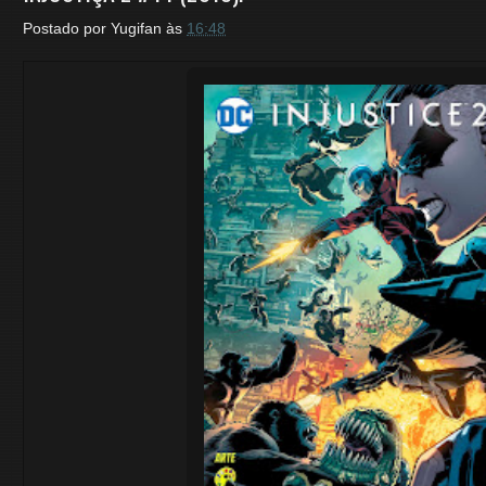
Postado por
Yugifan
às
16:48