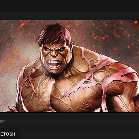
ar.
ETOS!!