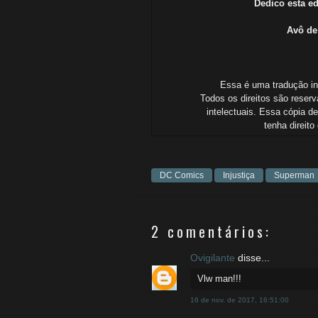
Dedico esta e
Avô de
Essa é uma tradução ind
Todos os direitos são reserv
intelectuais.
Essa cópia de
tenha
direit
DC Comics
Injustiça
Superman
2 comentários:
Ovigilante
disse...
Vlw man!!!
16 de nov. de 2017, 16:51:00