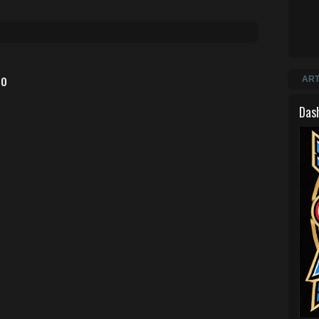
io
ART
Das