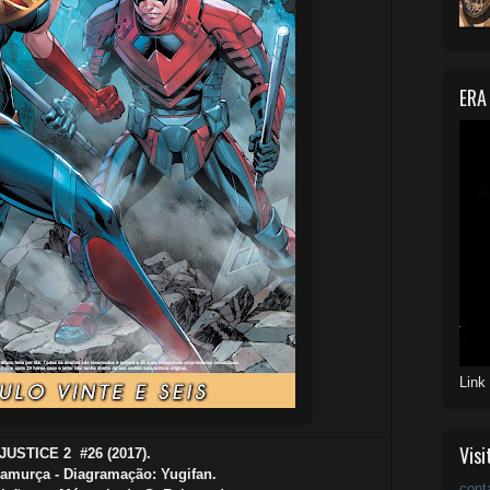
ERA
Link
Visi
NJUSTICE 2
#26 (2017).
Camurça - Diagramação: Yugifan.
cont