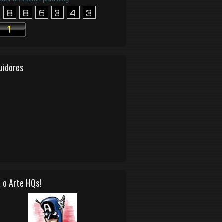
uidores
 o Arte HQs!