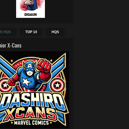
E HQS
TOP 10
HQS
hior X-Cans