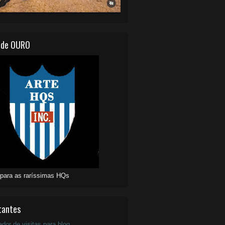
 de OURO
 para as raríssimas HQs
tantes
ador de visitas para blog