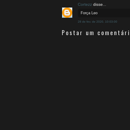
Cortezz
disse...
Força Leo
28 de fev. de 2020, 10:03:00
Postar um comentár