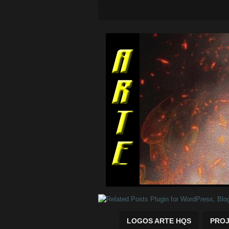
Quadrinhos Marvel e DC para baix
LOGOS ARTE HQS
PROJ