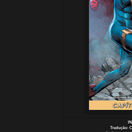
I
Tradução
: 