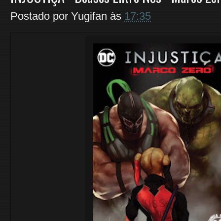
Postado por
Yugifan
às
17:35