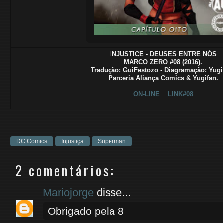
INJUSTICE - DEUSES ENTRE NÓS
MARCO ZERO #08 (2016).
Tradução
: GuiFestozo - Diagramação: Yugi
Parceria Aliança Comics & Yugifan.
ON-LINE
LINK#08
DC Comics
Injustiça
Superman
2 comentários:
Mariojorge
disse...
Obrigado pela 8