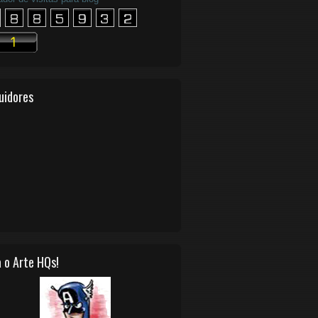
uidores
 o Arte HQs!