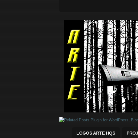
Quadrinhos Marvel e DC para baix
LOGOS ARTE HQS
PROJ