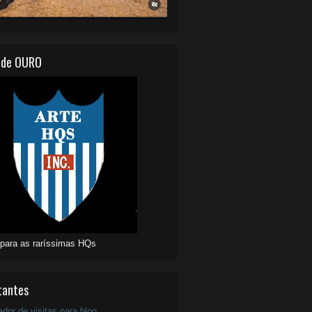
 de OURO
 para as raríssimas HQs
tantes
ador de visitas para blog