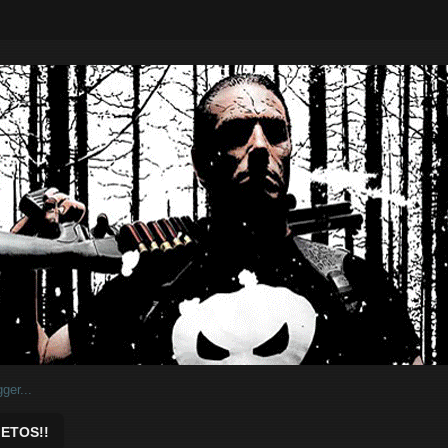
ar.
ETOS!!