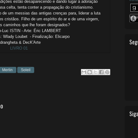
dições estão desaparecendo e dando lugar à adoração
a celta, tenta conter a propagação do cristianismo.
to
de um messias das antigas crenças para, liderar a luta
es cristãos.
Filho de um espírito do ar e de uma virgem,
r os caminhos que lhe foram designados?
n-Luc ISTIN - Arte: Éric LAMBERT
: Wlady Loubet - Finalização: Elicarpo
Seg
drangheta & DecK'Arte
LIVRO 01
Merlin
Soleil
io
Siga