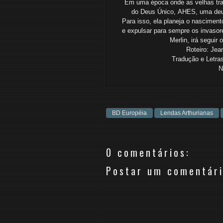
Em uma época onde as velhas tra
do Deus Único,
AHES, uma deus
Para isso, ela planeja o nascimen
e expulsar para sempre os invasor
Merlin, irá segui
Roteiro: Jea
Tradução e Letras
N
BD Européia
Lendas Arthurianas
0 comentários:
Postar um comentár