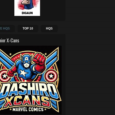
E HQS
TOP 10
HQS
hior X-Cans