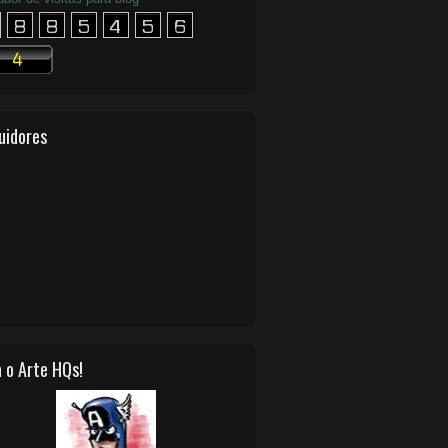
uidores
 o Arte HQs!