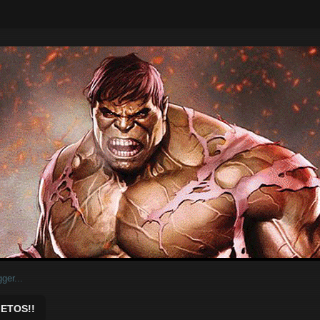
ar.
ETOS!!