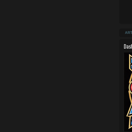
ART
Das