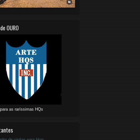
 de OURO
 para as raríssimas HQs
tantes
ador de visitas para blog