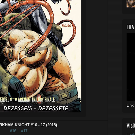
ERA
Link
Visi
KHAM KNIGHT #16 - 17 (2015).
#16
#17
cont