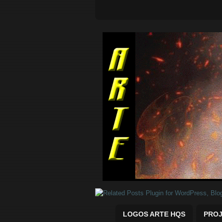
Quadrinhos Marvel e DC para baix
LOGOS ARTE HQS
PROJ