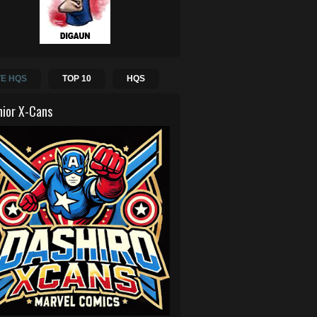
E HQS
TOP 10
HQS
hior X-Cans