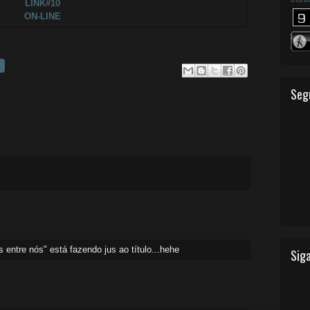
LINK#10
ON-LINE
Seg
entre nós" está fazendo jus ao título...hehe
Siga