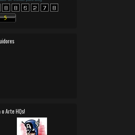
uidores
 o Arte HQs!