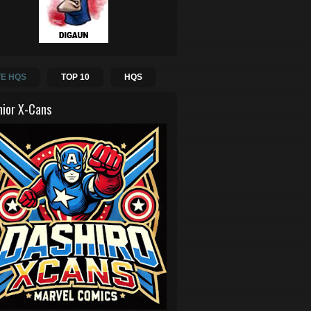
E HQS
TOP 10
HQS
hior X-Cans