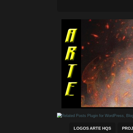
Quadrinhos Marvel e DC para baix
LOGOS ARTE HQS
PROJ