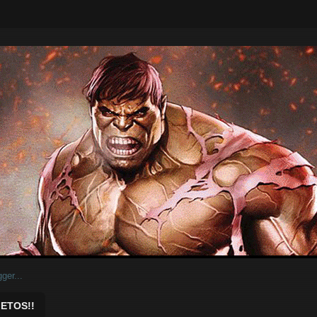
ar.
ETOS!!