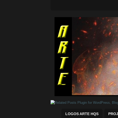
Quadrinhos Marvel e DC para baix
LOGOS ARTE HQS
PROJ