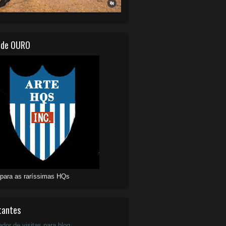
 de OURO
 para as raríssimas HQs
tantes
ador de visitas para blog