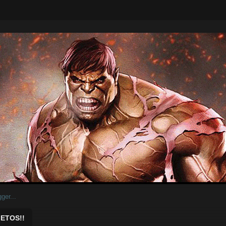
ar.
ETOS!!