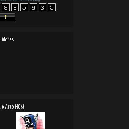
uidores
 o Arte HQs!