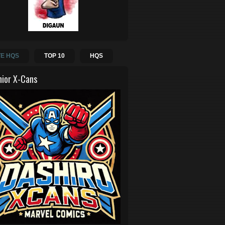
E HQS
TOP 10
HQS
hior X-Cans