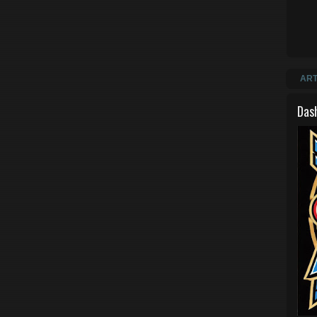
ART
Das