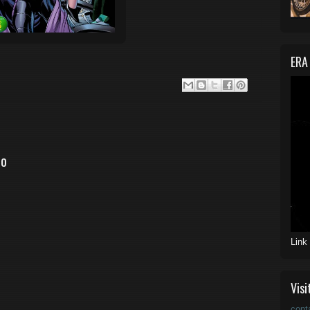
ERA
io
Link
Visi
cont