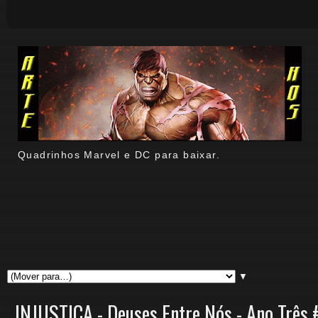
Quadrinhos Marvel e DC para baixar.
▼
INJUSTIÇA - Deuses Entre Nós - Ano Três 