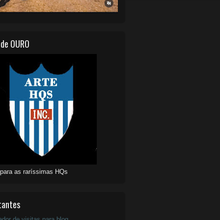
 de OURO
 para as raríssimas HQs
tantes
ador de visitas para blog