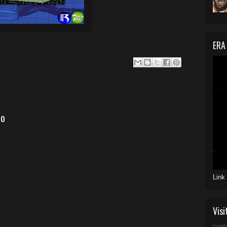
ERA
io
Link
Visi
cont