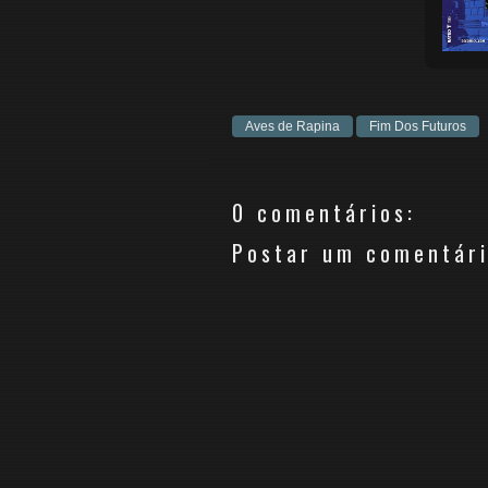
Aves de Rapina
Fim Dos Futuros
0 comentários:
Postar um comentár