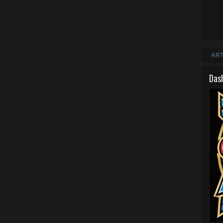
ART
Das