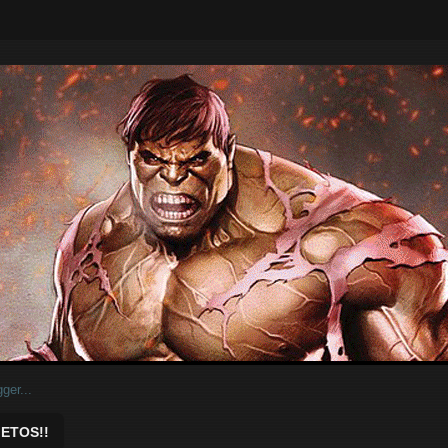
ar.
ETOS!!