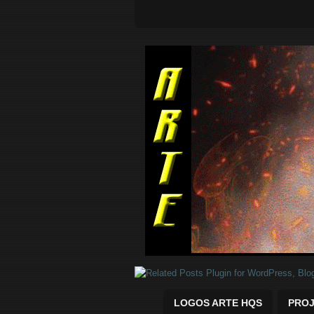
Quadrinhos Marvel e DC para baix
LOGOS ARTE HQS
PROJ