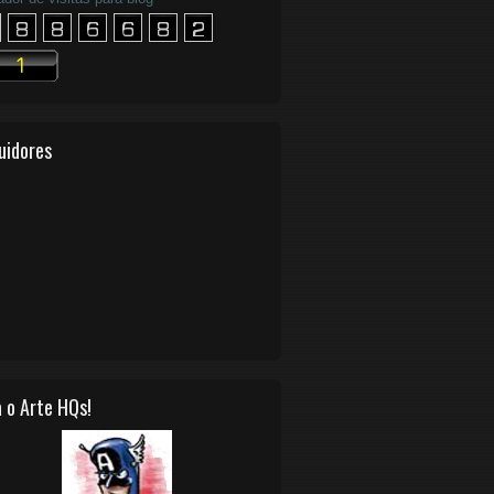
uidores
 o Arte HQs!