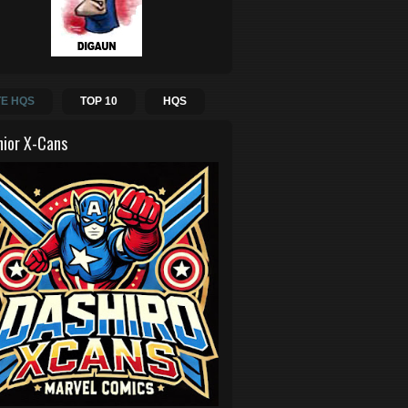
E HQS
TOP 10
HQS
hior X-Cans