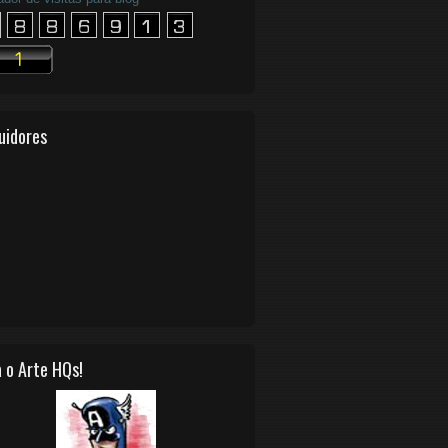
uidores
 o Arte HQs!