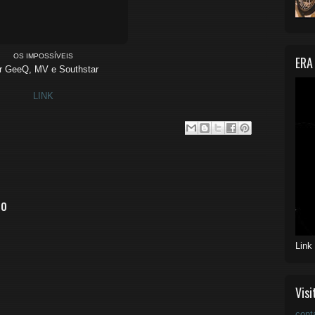
OS IMPOSSÍVEIS
ERA
r GeeQ, MV e Southstar
LINK
io
Link
Visi
cont