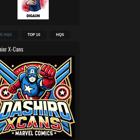
E HQS
TOP 10
HQS
hior X-Cans