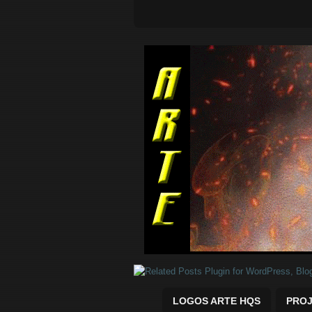
Quadrinhos Marvel e DC para baix
LOGOS ARTE HQS
PROJ