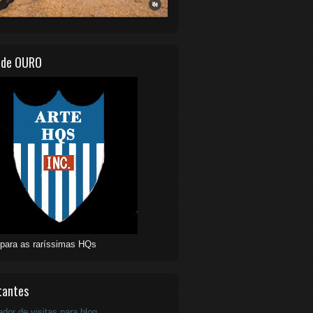
 de OURO
 para as raríssimas HQs
tantes
ador de visitas para blog