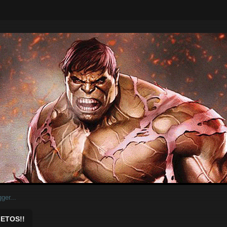
ar.
ETOS!!