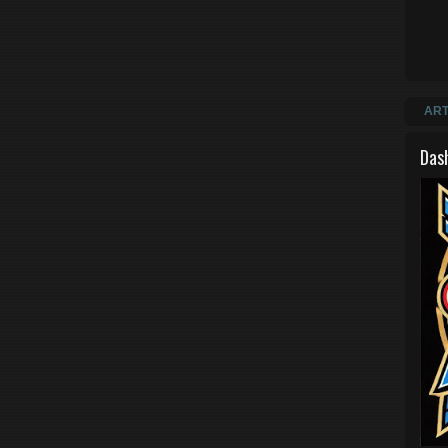
ART
Das