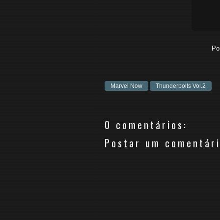
Po
Marvel Now
Thunderbolts Vol.2
0 comentários:
Postar um comentár