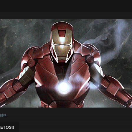
ar.
ETOS!!