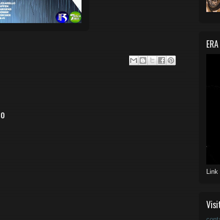
ERA
io
Link
Visi
cont