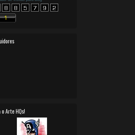
uidores
 o Arte HQs!