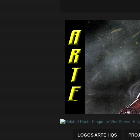
Quadrinhos Marvel e DC para baix
LOGOS ARTE HQS
PROJ