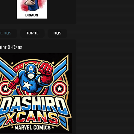
E HQS
TOP 10
HQS
hior X-Cans