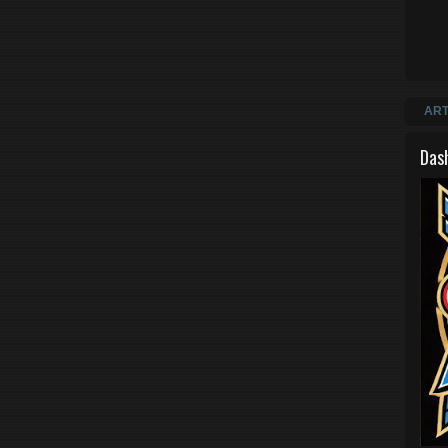
ART
Das