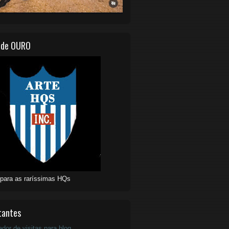
 de OURO
 para as raríssimas HQs
tantes
ador de visitas para blog