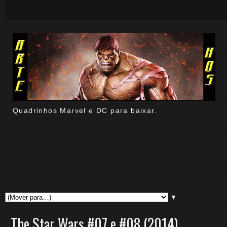
Quadrinhos Marvel e DC para baixar.
▼
The Star Wars #07 e #08 (2014)