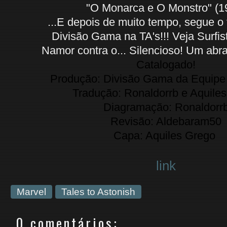
"O Monarca e O Monstro" (1
...E depois de muito tempo, segue o
Divisão Gama na TA's!!! Veja Surfis
Namor contra o... Silencioso! Um abra
Catalogado!
Produção: Divisão Gama da Equipe
Tradução: Ronaldorrb e Aquile
Diagramação: Ronaldorr
Revisão: Aldebaram50
Capa: Aquiles Grego
link
Marvel
Tales to Astonish
0 comentários: