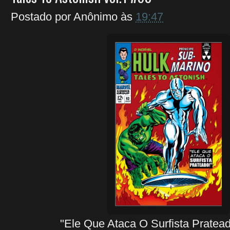
Postado por
Anônimo
às
19:47
"Ele Que Ataca O Surfista Pratead