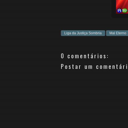
Liga da Justiça Sombria
Mal Eterno
0 comentários:
Postar um comentár