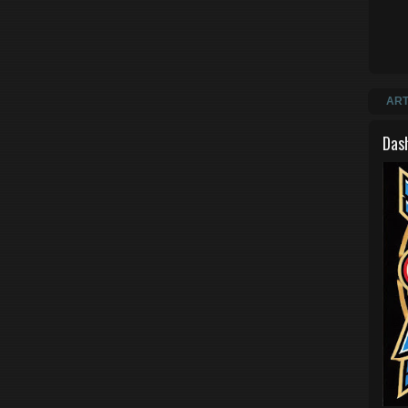
ART
Das