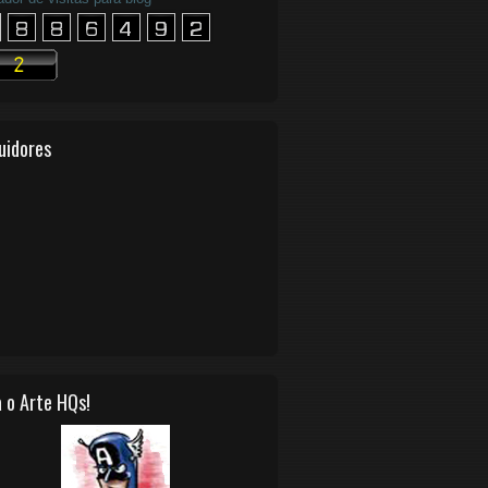
uidores
 o Arte HQs!