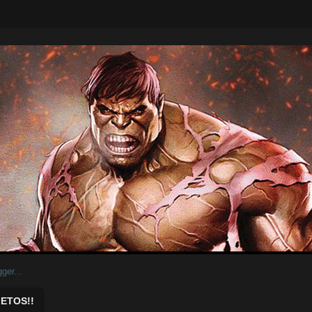
ar.
ETOS!!