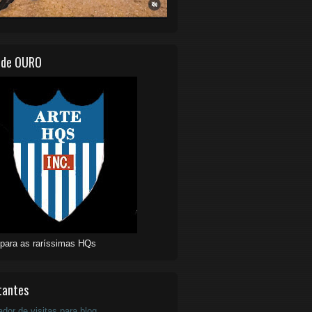
 de OURO
 para as raríssimas HQs
tantes
ador de visitas para blog