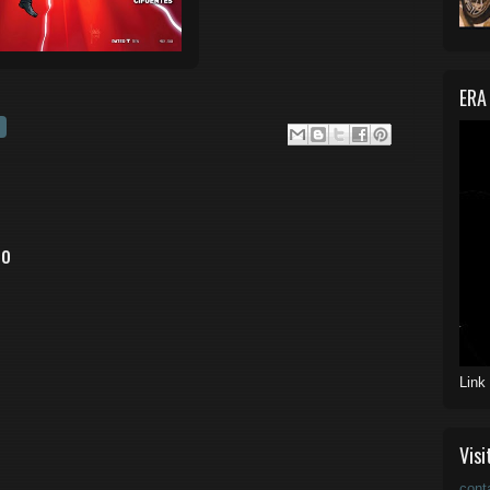
ERA
io
Link
Visi
cont