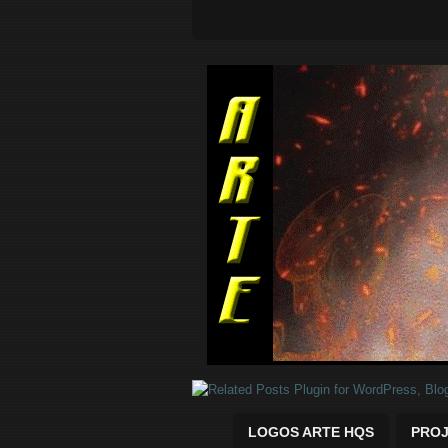
Quadrinhos Marvel e DC para baix
LOGOS ARTE HQS
PROJ