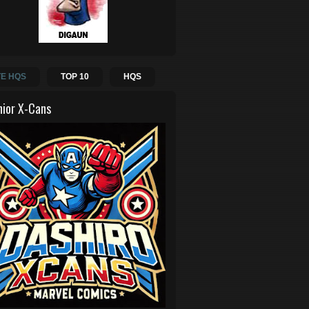
E HQS
TOP 10
HQS
hior X-Cans