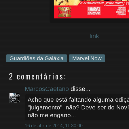
link
Guardiões da Galáxia
Marvel Now
2 comentários:
MarcosCaetano
disse...
Acho que está faltando alguma ediç
"julgamento", não? Deve ser do No
não me engano...
16 de abr. de 2014, 11:30:00