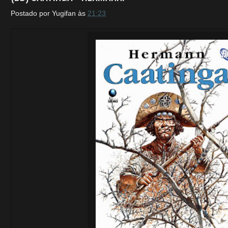
Postado por
Yugifan
às
21:23