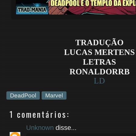
TRADU
ÇÃO
LUCAS MERTENS
LETRAS
RONALDORRB
LD
DeadPool
Marvel
1 comentários:
Unknown
disse...