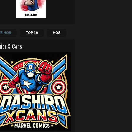
E HQS
TOP 10
HQS
hior X-Cans