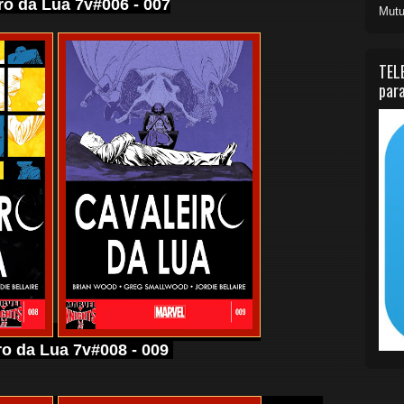
ro da Lua 7v#006 - 007
Mutu
TEL
para
ro da Lua 7v#008 - 009