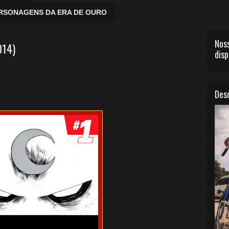
ERSONAGENS DA ERA DE OURO
Noss
014)
disp
Desc