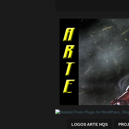
Quadrinhos Marvel e DC para baix
LOGOS ARTE HQS
PROJ