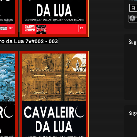
Seg
ro da Lua 7v#002 - 003
Siga