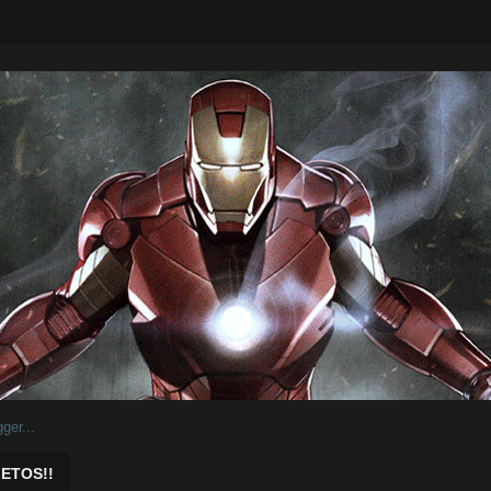
ar.
ETOS!!