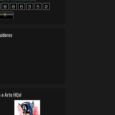
uidores
 o Arte HQs!