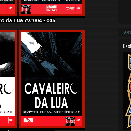
ro da Lua 7v#004 - 005
ART
Das