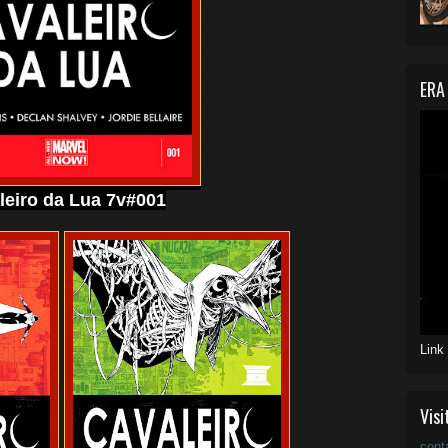
ERA
leiro da Lua 7v#001
Link
Visi
cont