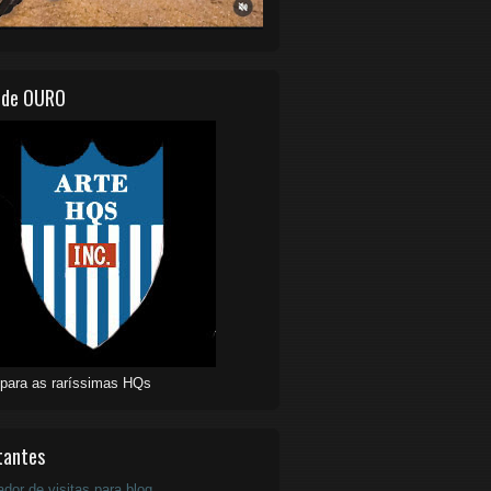
 de OURO
 para as raríssimas HQs
tantes
ador de visitas para blog