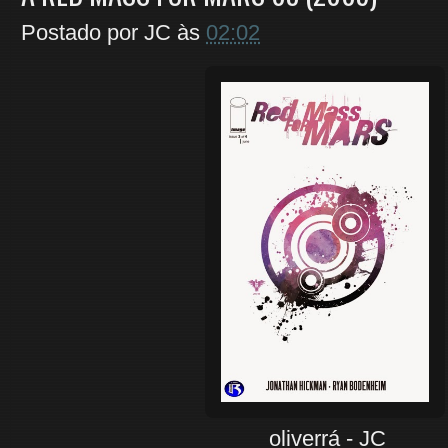
Postado por
JC
às
02:02
oliverrá - JC