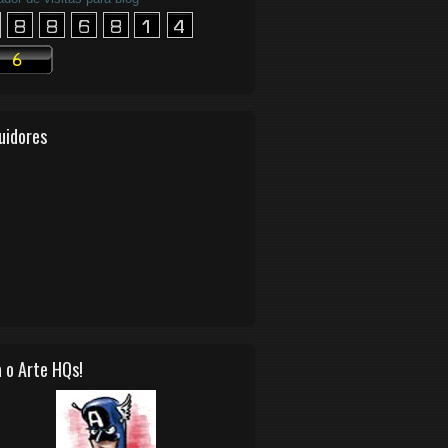
uidores
 o Arte HQs!