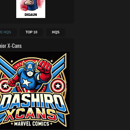
E HQS
TOP 10
HQS
hior X-Cans