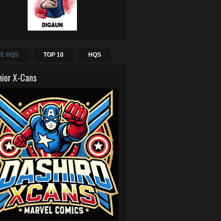
E HQS
TOP 10
HQS
hior X-Cans