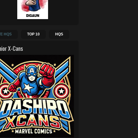
E HQS
TOP 10
HQS
hior X-Cans