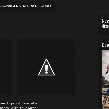
ERSONAGENS DA ERA DE OURO
Noss
disp
Desc
eria Tropabr & Renegados
uções: Willmuller e Karon