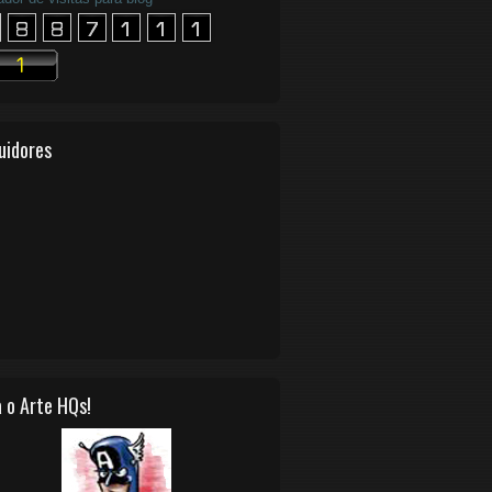
uidores
 o Arte HQs!