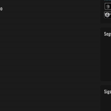
io
Seg
Siga