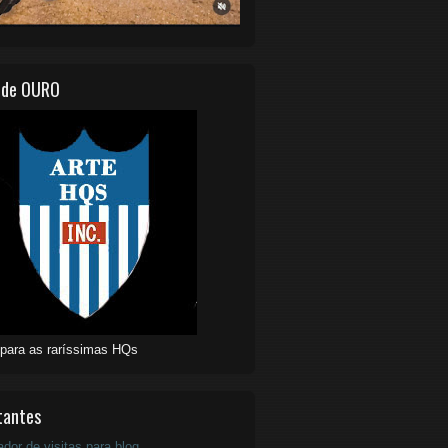
 de OURO
 para as raríssimas HQs
tantes
ador de visitas para blog