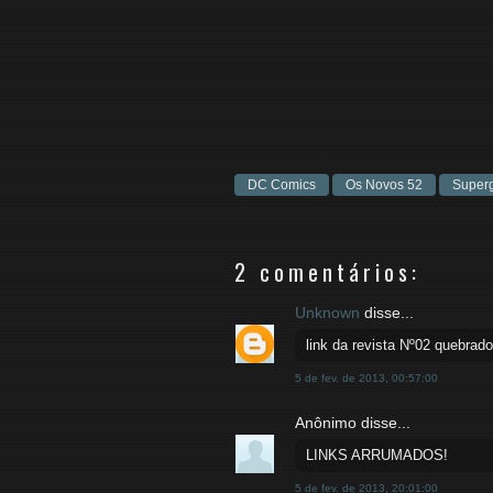
DC Comics
Os Novos 52
Superg
2 comentários:
Unknown
disse...
link da revista Nº02 quebrad
5 de fev. de 2013, 00:57:00
Anônimo disse...
LINKS ARRUMADOS!
5 de fev. de 2013, 20:01:00