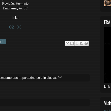
Revisão: Herminio
Diagramação: JC
links
ERA
02
03
irl
o,mesmo assim,parabéns pela iniciativa. ^-^
Link
Visi
cont