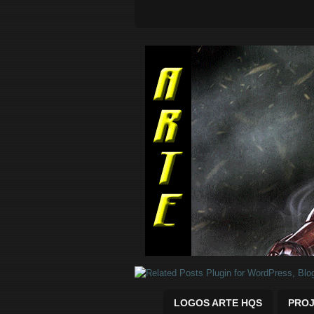
Quadrinhos Marvel e DC para baix
LOGOS ARTE HQS
PROJ