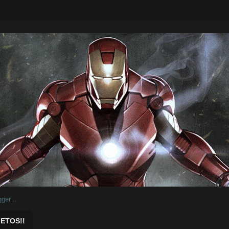
ar.
ETOS!!